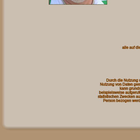
alle auf di
Durch die Nutzung u
Nutzung von Daten gem
kann grunds
beispielsweise aufgeru
statistischen Zwecken au
Person bezogen werd